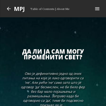
Skip to main content
MPJ
Table of Contents
|
About Me
ДА ЛИ ЈА САМ МОГУ
ПРОМЕНИТИ СВЕТ?
Ово је дефинитивно једно од оних
питања на које је лако одговорити са
‘не’. Али рећи ‘не’ само зато што је
одговор ‘да’ бесмислен, не би било фер
без бар мало појашњења и
размишљања. Заправо када би
одговорио са ‘да’, тиме би подсвесно
признао да је ...