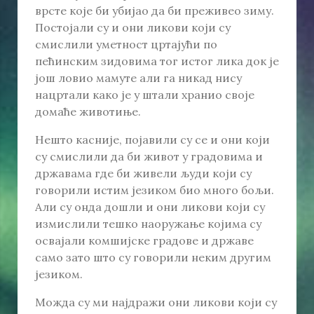
врсте које би убијао да би преживео зиму.
Постојали су и они ликови који су
смислили уметност цртајући по
пећинским зидовима тог истог лика док је
још ловио мамуте али га никад нису
нацртали како је у штали хранио своје
домаће животиње.
Нешто касније, појавили су се и они који
су смислили да би живот у градовима и
државама где би живели људи који су
говорили истим језиком био много бољи.
Али су онда дошли и они ликови који су
измислили тешко наоружање којима су
освајали комшијске градове и државе
само зато што су говорили неким другим
језиком.
Можда су ми најдражи они ликови који су