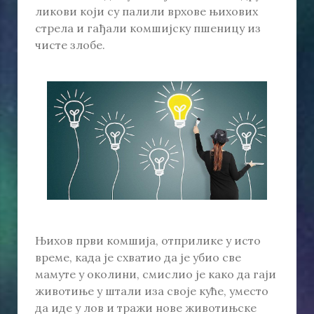
ликови који су палили врхове њихових
стрела и гађали комшијску пшеницу из
чисте злобе.
Њихов први комшија, отприлике у исто
време, када је схватио да је убио све
мамуте у околини, смислио је како да гаји
животиње у штали иза своје куће, уместо
да иде у лов и тражи нове животињске