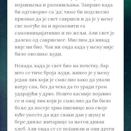
појашњења и размишљања. Заправо када
би одговорио са ‘да’, тиме би подсвесно
признао да је свет савршен и да је у њему
све могуће па и променити га
самоиницијативно и по жељи. Али свет је
далеко од савршеног. Мислим да никад
није ни био. Чак ни онда када у њему није
било оволико људи.
Некада, када је свет био на почетку, бар
што се тиче броја људи, живео је у њему
један лик који је смислио како да упали
ватру сам, без да чека да то уради гром
ударајући у дрво. Нешто касније појавио
се и онај лик који је смислио да би било
боље да посеје зрна пшенице иза своје
куће уместо да иде сваки дан у шуму и
бере дивље житарице за његов диван
хлеб. Али онда су се појавили и они други