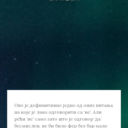
Ово је дефинитивно једно од оних питања
на које је лако одговорити са ‘не’. Али
рећи ‘не’ само зато што је одговор ‘да’
бесмислен, не би било фер без бар мало