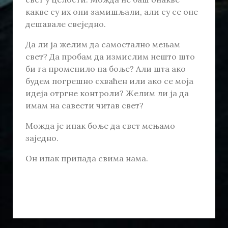
какве су их они замишљали, али су се оне
дешавале свеједно.
Да ли ја желим да самостално мењам
свет? Да пробам да измислим нешто што
би га променило на боље? Али шта ако
будем погрешно схваћен или ако се моја
идеја отргне контроли? Желим ли ја да
имам на савести читав свет?
Можда је ипак боље да свет мењамо
заједно.
Он ипак припада свима нама.