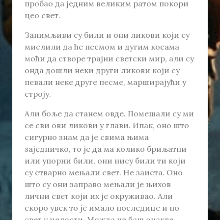
пробао да једним великим ратом покори
цео свет.
Занимљиви су били и они ликови који су
мислили да ће песмом и дугим косама
моћи да створе трајни светски мир, али су
онда дошли неки други ликови који су
певали неке друге песме, марширајући у
строју.
Али боље да станем овде. Помешали су ми
се сви ови ликови у глави. Ипак, оно што
сигурно знам да је свима њима
заједничко, то је да ма колико бриљатни
или упорни били, они нису били ти који
су стварно мењали свет. Не заиста. Оно
што су они заправо мењали је њихов
лични свет који их је окруживао. Али
скоро увек то је имало последице и по
свет у целости. Можда не баш онакве