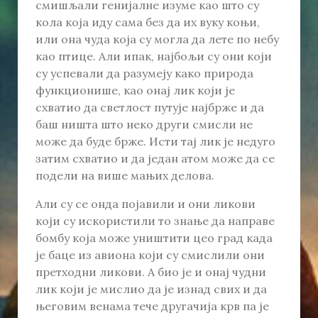
смишљали генијалне изуме као што су
кола која иду сама без да их вуку коњи,
или она чуда која су могла да лете по небу
као птице. Али ипак, најбољи су они који
су успевали да разумеју како природа
функционише, као онај лик који је
схватио да светлост путује најбрже и да
баш ништа што неко други смисли не
може да буде брже. Исти тај лик је недуго
затим схватио и да један атом може да се
подели на више мањих делова.
Али су се онда појавили и они ликови
који су искористили то знање да направе
бомбу која може уништити цео град када
је баце из авиона који су смислили они
претходни ликови. А био је и онај чудни
лик који је мислио да је изнад свих и да
његовим венама тече другачија крв па је