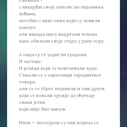
сновима -
сликајући своје митове на зидовима
пећина,
посебно слике оних који су ловили
мамуте,
али никада нису нацртали човека
како обилази своје стадо у рану зору.
А онда су се уздигли градови.
И заставе.
И језици који су повезивали људе.
Сањали су о хармонији заједничког
говора,
али су се убрзо појавили и они други
који су ковали оружје да ућуткају
сваки језик
који није био њихов.
Ипак — постојали су они којима се