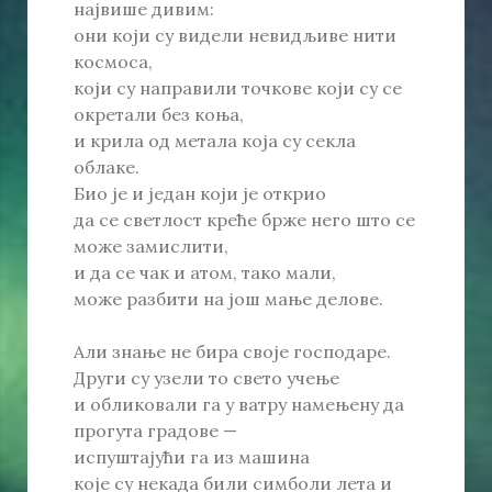
највише дивим:
они који су видели невидљиве нити
космоса,
који су направили точкове који су се
окретали без коња,
и крила од метала која су секла
облаке.
Био је и један који је открио
да се светлост креће брже него што се
може замислити,
и да се чак и атом, тако мали,
може разбити на још мање делове.
Али знање не бира своје господаре.
Други су узели то свето учење
и обликовали га у ватру намењену да
прогута градове —
испуштајући га из машина
које су некада били симболи лета и