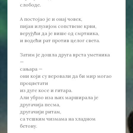
слободе.
А постојао је и онај човек,
пијан илузијом сопствене крви,
верујући да је више од смртника,
и водећи рат против целог света.
Затим је дошла друга врста уметника
—
сањара —
они који су веровали да би мир могао
процветати
из дуге косе и гитара.
Али убрзо иза њих марширала је
другачија песма,
другачији ритам,
са тешким чизмама на хладном
бетону.