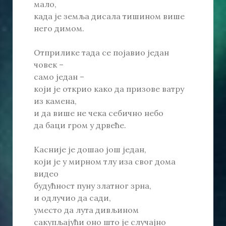
мало,
када је земља дисала тишином више
него димом.
Отприлике тада се појавио један
човек –
само један –
који је открио како да призове ватру
из камена,
и да више не чека себично небо
да баци гром у дрвеће.
Касније је дошао још један,
који је у мирном тлу иза свог дома
видео
будућност пуну златног зрна,
и одлучио да сади,
уместо да лута дивљином
сакупљајући оно што је случајно