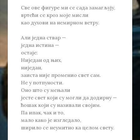
Све ове фигуре ми се сада замагљују,
вртећи се кроз моје мисли
као духови на немирном ветру.
Али једна ствар —
једна истина —
остаје:
Ниједан од њих,
ниједан,
заиста није променио свет сам.
Не у потпуности.
Оно што су мењали
јесте свет који су могли да додирну —
ћошак који су називали својим.
Па ипак, чак и то,
мало како је изгледало,
ширило се неумитно ка целом свету.