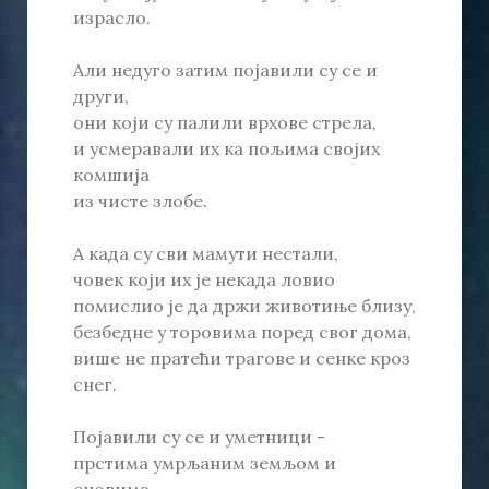
израсло.
Али недуго затим појавили су се и
други,
они који су палили врхове стрела,
и усмеравали их ка пољима својих
комшија
из чисте злобе.
А када су сви мамути нестали,
човек који их је некада ловио
помислио је да држи животиње близу,
безбедне у торовима поред свог дома,
више не пратећи трагове и сенке кроз
снег.
Појавили су се и уметници -
прстима умрљаним земљом и