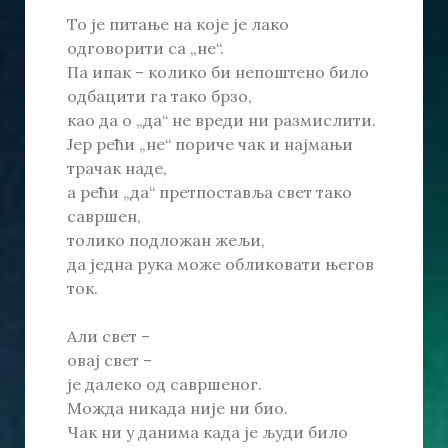
То је питање на које је лако
одговорити са „не“.
Па ипак – колико би непоштено било
одбацити га тако брзо,
као да о „да“ не вреди ни размислити.
Јер рећи „не“ пориче чак и најмањи
трачак наде,
а рећи „да“ претпоставља свет тако
савршен,
толико подложан жељи,
да једна рука може обликовати његов
ток.
Али свет –
овај свет –
је далеко од савршеног.
Можда никада није ни био.
Чак ни у данима када је људи било