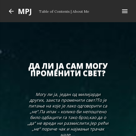
Skip to main content
MPJ
Table of Contents
|
About Me
ДА ЛИ ЈА САМ МОГУ
ПРОМЕНИТИ СВЕТ?
Могу ли ја, један од милијарди
других, заиста променити свет?То је
питање на које је лако одговорити са
„не“.Па ипак – колико би непоштено
било одбацити га тако брзо,као да о
„да“ не вреди ни размислити.Јер рећи
„не“ пориче чак и најмањи трачак
наде,...