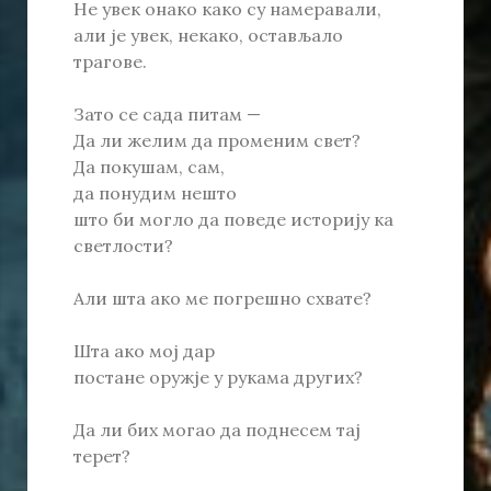
Не увек онако како су намеравали,
али је увек, некако, остављало
трагове.
Зато се сада питам —
Да ли желим да променим свет?
Да покушам, сам,
да понудим нешто
што би могло да поведе историју ка
светлости?
Али шта ако ме погрешно схвате?
Шта ако мој дар
постане оружје у рукама других?
Да ли бих могао да поднесем тај
терет?