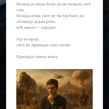
Можда је ипак боље да не мењам свет
сам.
Можда ипак свет не би требало да
обликује једна рука,
већ многе — заједно.
Јер на крају,
свет не припада само мени.
Припада свима нама.